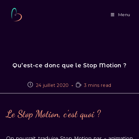
Skip
to
Menu
content
Qu’est-ce donc que le Stop Motion ?
Publication
Temps
24 juillet 2020
3 mins read
publiée :
de
lecture :
Le Stop Motion, c’est quoi ?
On pourrait traduire Stop Motion par « animation