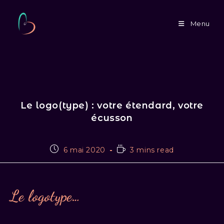
Skip
to
Menu
content
Le logo(type) : votre étendard, votre
écusson
Publication
Temps
6 mai 2020
3 mins read
publiée :
de
lecture :
Le logotype…